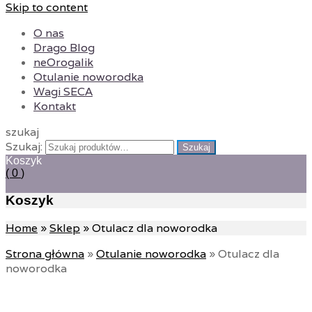
Skip to content
O nas
Drago Blog
neOrogalik
Otulanie noworodka
Wagi SECA
Kontakt
szukaj
Szukaj:
Szukaj
Koszyk
( 0
)
Koszyk
Home
»
Sklep
»
Otulacz dla noworodka
Strona główna
»
Otulanie noworodka
»
Otulacz dla
noworodka