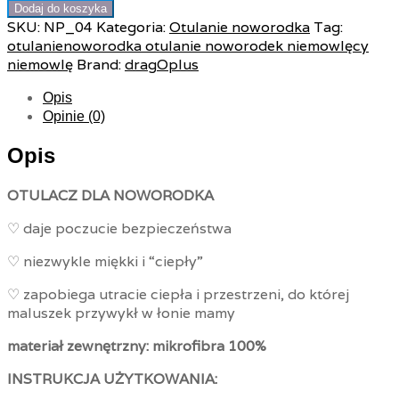
Dodaj do koszyka
SKU:
NP_04
Kategoria:
Otulanie noworodka
Tag:
otulanienoworodka otulanie noworodek niemowlęcy
niemowlę
Brand:
dragOplus
Opis
Opinie (0)
Opis
OTULACZ DLA NOWORODKA
♡ daje poczucie bezpieczeństwa
♡ niezwykle miękki i “ciepły”
♡
zapobiega utracie ciepła i przestrzeni,
do której
maluszek przywykł w łonie mamy
materiał zewnętrzny:
mikrofibra 100%
INSTRUKCJA UŻYTKOWANIA: