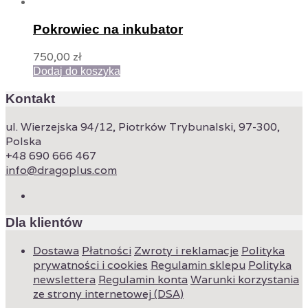
Pokrowiec na inkubator
750,00
zł
Dodaj do koszyka
Kontakt
ul. Wierzejska 94/12, Piotrków Trybunalski, 97-300,
Polska
+48 690 666 467
info@dragoplus.com
Dla klientów
Dostawa
Płatności
Zwroty i reklamacje
Polityka
prywatności i cookies
Regulamin sklepu
Polityka
newslettera
Regulamin konta
Warunki korzystania
ze strony internetowej (DSA)